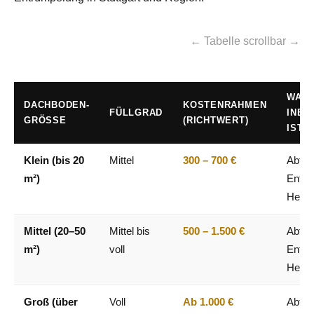
← Tabelle scrollbar →
WAS
DACHBODEN-
KOSTENRAHMEN
FÜLLGRAD
INBE
GRÖSSE
(RICHTWERT)
IST
Klein (bis 20
Mittel
300 – 700 €
Abtra
m²)
Entso
Helfer
Mittel (20–50
Mittel bis
500 – 1.500 €
Abtra
m²)
voll
Entso
Helfer
Groß (über
Voll
Ab 1.000 €
Abtra