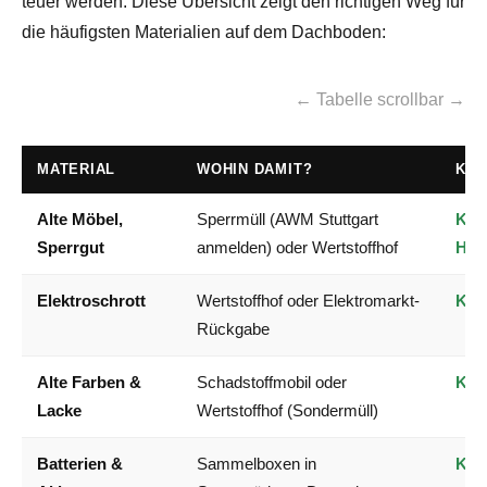
teuer werden. Diese Übersicht zeigt den richtigen Weg für
die häufigsten Materialien auf dem Dachboden:
← Tabelle scrollbar →
MATERIAL
WOHIN DAMIT?
KO
Alte Möbel,
Sperrmüll (AWM Stuttgart
Kos
Sperrgut
anmelden) oder Wertstoffhof
Hau
Elektroschrott
Wertstoffhof oder Elektromarkt-
Kos
Rückgabe
Alte Farben &
Schadstoffmobil oder
Kos
Lacke
Wertstoffhof (Sondermüll)
Batterien &
Sammelboxen in
Kos