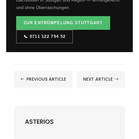
Dachboden in Stuttgart und Region — termingerecht
und ohne Überraschungen.
ZUR ENTRÜMPELUNG STUTTGART
📞 0711 122 794 52
PREVIOUS ARTICLE
NEXT ARTICLE
#
$
ASTERIOS