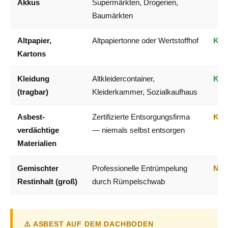
Akkus
Supermärkten, Drogerien,
Baumärkten
Altpapier,
Altpapiertonne oder Wertstoffhof
Kos
Kartons
Kleidung
Altkleidercontainer,
Kos
(tragbar)
Kleiderkammer, Sozialkaufhaus
Asbest-
Zertifizierte Entsorgungsfirma
Kost
verdächtige
— niemals selbst entsorgen
Materialien
Gemischter
Professionelle Entrümpelung
Nac
Restinhalt (groß)
durch Rümpelschwab
⚠️ ASBEST AUF DEM DACHBODEN