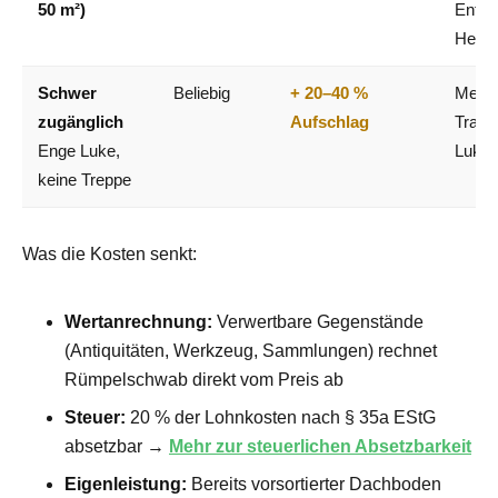
50 m²)
Entso
Helfer
Schwer
Beliebig
+ 20–40 %
Mehra
zugänglich
Aufschlag
Trans
Enge Luke,
Luke
keine Treppe
Was die Kosten senkt:
Wertanrechnung:
Verwertbare Gegenstände
(Antiquitäten, Werkzeug, Sammlungen) rechnet
Rümpelschwab direkt vom Preis ab
Steuer:
20 % der Lohnkosten nach § 35a EStG
absetzbar →
Mehr zur steuerlichen Absetzbarkeit
Eigenleistung:
Bereits vorsortierter Dachboden