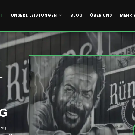
RT
UNSERE LEISTUNGEN
BLOG
ÜBER UNS
MEHR 
­
G
erg: