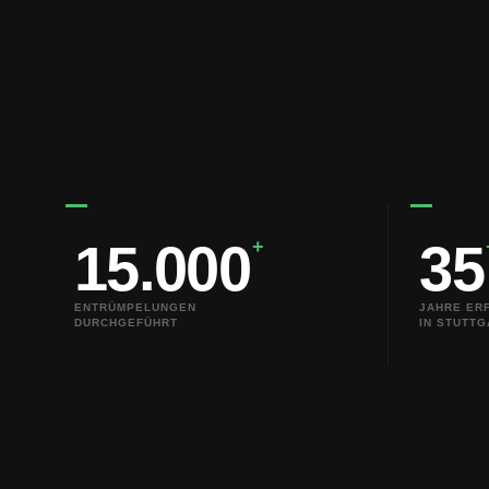
15.000
35
+
ENTRÜMPELUNGEN
JAHRE ER
DURCHGEFÜHRT
IN STUTTG