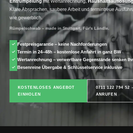
Entrümpelung
mit Wertanrechnung,
Haushaltsauflösun
Klare Absprachen, saubere Arbeit und termintreue Ausführu
wie gewerblich.
Rümpelschwab – made in Stuttgart. Für's Ländle.
Festpreisgarantie – keine Nachforderungen
Termin in 24–48h – kostenlose Anfahrt in ganz BW
Wertanrechnung – verwertbare Gegenstände senken Ihr
Besenreine Übergabe & Schlüsselservice inklusive
KOSTENLOSES ANGEBOT
0711 122 794 52 
EINHOLEN
ANRUFEN