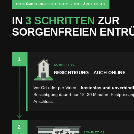
ENTRÜMPELUNG STUTTGART – SO LÄUFT ES AB
IN
3 SCHRITTEN
ZUR
SORGENFREIEN ENTR
1
SCHRITT 01
BESICHTIGUNG – AUCH ONLINE
Vor Ort oder per Video –
kostenlos und unverbindl
Besichtigung dauert nur 15–30 Minuten. Festpreisang
Anschluss.
2
SCHRITT 02