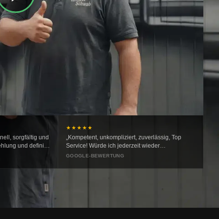
★★★★★
ell, sorgfältig und
„Kompetent, unkompliziert, zuverlässig, Top
hlung und definitiv
Service! Würde ich jederzeit wieder
beauftragen."
GOOGLE-BEWERTUNG