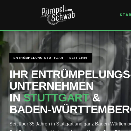
Kundenbewertungen & Erfahrungen. Mehr Infos anzeigen.
STA
ENTRÜMPELUNG STUTTGART · SEIT 1989
IHR ENTRÜMPELUNGS
UNTERNEHMEN
IN
STUTTGART
&
BADEN-WÜRTTEMBER
Seit über 35 Jahren in Stuttgart und ganz Baden-Württemb