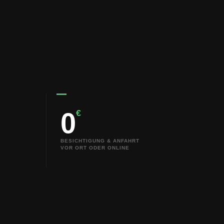
0
€
BESICHTIGUNG & ANFAHRT
VOR ORT ODER ONLINE