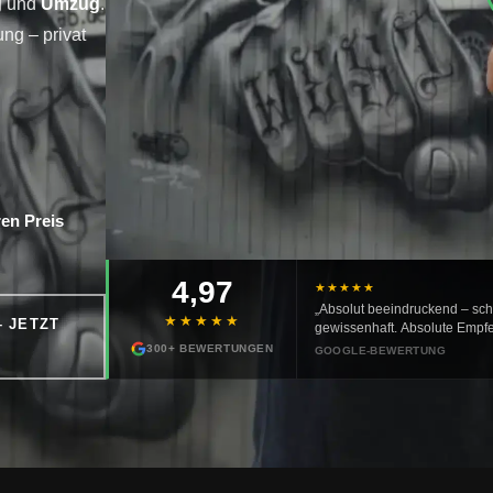
g
und
Umzug
.
ng – privat
en Preis
4,97
★★★★★
„Absolut beeindruckend – schn
★★★★★
– JETZT
gewissenhaft. Absolute Empfe
jeden Cent wert!"
300+ BEWERTUNGEN
GOOGLE-BEWERTUNG