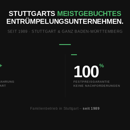
STUTTGARTS
MEISTGEBUCHTES
ENTRÜMPELUNGSUNTERNEHMEN.
SEIT 1989 · STUTTGART & GANZ BADEN-WÜRTTEMBERG
100
+
%
FAHRUNG
FESTPREISGARANTIE
ART
KEINE NACHFORDERUNGEN
Familienbetrieb in Stuttgart –
seit 1989