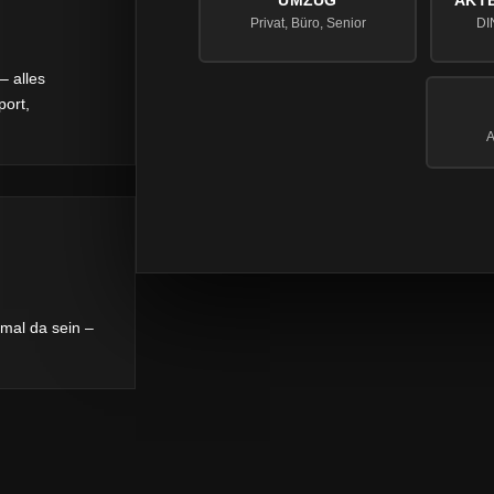
UMZUG
AKT
N
Privat, Büro, Senior
DIN
– alles
port,
A
 mal da sein –