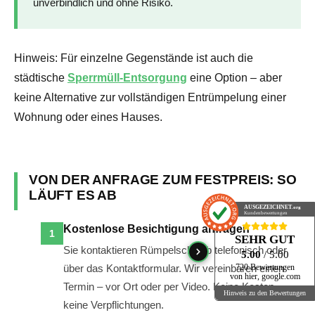
unverbindlich und ohne Risiko.
Hinweis: Für einzelne Gegenstände ist auch die
städtische
Sperrmüll-Entsorgung
eine Option – aber
keine Alternative zur vollständigen Entrümpelung einer
Wohnung oder eines Hauses.
VON DER ANFRAGE ZUM FESTPREIS: SO
LÄUFT ES AB
AUSGEZEICHNET
.org
Kundenbewertungen
Kostenlose Besichtigung anfragen
SEHR GUT
Sie kontaktieren Rümpelschwab telefonisch oder
5.00
/ 5.00
über das Kontaktformular. Wir vereinbaren einen
720 Bewertungen
von hier, google.com
Termin – vor Ort oder per Video. Keine Kosten,
Hinweis zu den Bewertungen
keine Verpflichtungen.