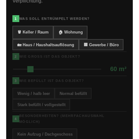
Verpflichtung.
1
WAS SOLL ENTRÜMPELT WERDEN?
🪣 Keller / Raum
🏠 Wohnung
🏡 Haus / Haushaltsauflösung
🏢 Gewerbe / Büro
2
WIE GROSS IST DAS OBJEKT?
60 m²
3
WIE BEFÜLLT IST DAS OBJEKT?
Wenig / halb leer
Normal befüllt
Stark befüllt / vollgestellt
BESONDERHEITEN? (MEHRFACHAUSWAHL
4
MÖGLICH)
Kein Aufzug / Dachgeschoss