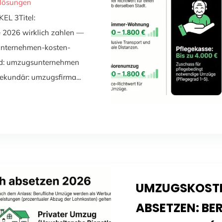
flösungen
L 3Titel:
2026 wirklich zahlen —
unternehmen-kosten-
rd: umzugsunternehmen
)Sekundär: umzugsfirma...
UMZUGSKOSTE
ABSETZEN: BER