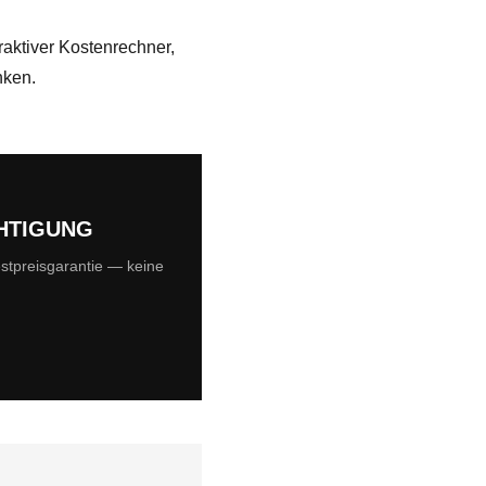
aktiver Kostenrechner,
nken.
HTIGUNG
stpreisgarantie — keine