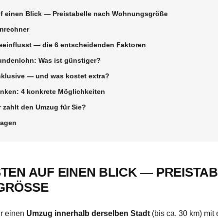
 einen Blick — Preistabelle nach Wohnungsgröße
enrechner
eeinflusst — die 6 entscheidenden Faktoren
undenlohn: Was ist günstiger?
inklusive — und was kostet extra?
ken: 4 konkrete Möglichkeiten
 zahlt den Umzug für Sie?
ragen
EN AUF EINEN BLICK — PREISTA
RÖSSE
ür einen
Umzug innerhalb derselben Stadt
(bis ca. 30 km) mit