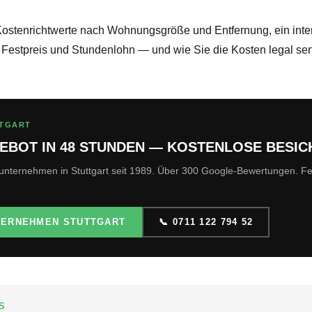
Kostenrichtwerte nach Wohnungsgröße und Entfernung, ein inter
 Festpreis und Stundenlohn — und wie Sie die Kosten legal se
TGART
EBOT IN 48 STUNDEN — KOSTENLOSE BESIC
unternehmen in Stuttgart seit 1989. Über 300 Google-Bewertungen. Fe
TERNEHMEN STUTTGART
📞 0711 122 794 52
S