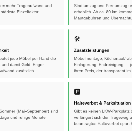
s = mehr Trageaufwand und
Stadtumzug und Fernumzug un
stärkste Einzelfaktor.
erheblich. Ab ca. 80 km komme
Mautgebühren und Übernachtu
🛠️
keit
Zusatzleistungen
eutet jede Möbel per Hand die
Möbelmontage, Küchenauf/-abb
t und damit Geld. Enger
Einlagerung, Endreinigung — j
ufwand zusätzlich.
ihren Preis, der transparent im
🅿️
Halteverbot & Parksituation
 Sommer (Mai–September) sind
Gibt es keinen LKW-Parkplatz d
ktage und ruhige Monate
verlängert sich der Trageweg u
.
beantragtes Halteverbot spart h