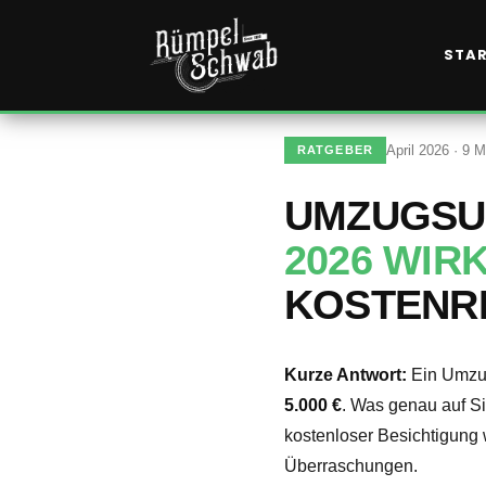
Kundenbewertungen & Erfahrungen. Mehr Infos anzeigen.
STA
April 2026 · 9 M
RATGEBER
UMZUGSU
2026 WIR
KOSTENR
Kurze Antwort:
Ein Umzug
5.000 €
. Was genau auf S
kostenloser Besichtigung 
Überraschungen.