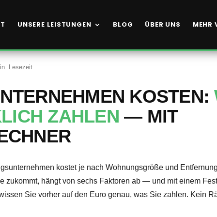
RT
UNSERE LEISTUNGEN
BLOG
ÜBER UNS
MEHR 
in. Lesezeit
NTERNEHMEN KOSTEN:
KLICH ZAHLEN
— MIT
ECHNER
sunternehmen kostet je nach Wohnungsgröße und Entfernun
ie zukommt, hängt von sechs Faktoren ab — und mit einem Fes
wissen Sie vorher auf den Euro genau, was Sie zahlen. Kein Rä