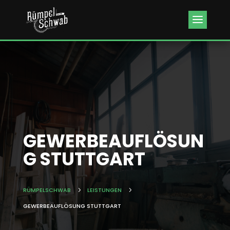
Kundenbewertungen & Erfahrungen. Mehr Infos anzeigen.
GEWERBEAUFLÖSUN
G STUTTGART
RÜMPELSCHWAB
5
LEISTUNGEN
5
GEWERBEAUFLÖSUNG STUTTGART