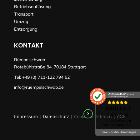
Betriebsauflösung
Transport
Umzug
Entsorgung
KONTAKT
Rümpelschwab
Rotebühlstraße 84, 70184 Stuttgart
Tel:
+49 (0) 711-122 794 52
info@ruempelschwab.de
AUSGEZEICHNET
.org
Kundenbewertungen
SEHR GUT
5.00
/ 5.00
Impressum
|
Datenschutz
| Cookie-Richtlinien | AGB
720 Bewertungen
von hier, google.com
Hinweis zu den Bewertungen