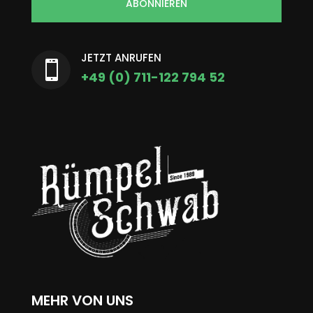
ABONNIEREN
JETZT ANRUFEN

+49 (0) 711-122 794 52
MEHR VON UNS