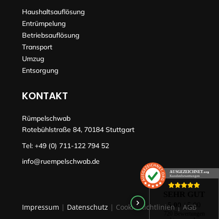
Haushaltsauflösung
Entrümpelung
Betriebsauflösung
Transport
Umzug
Entsorgung
KONTAKT
Rümpelschwab
Rotebühlstraße 84, 70184 Stuttgart
Tel:
+49 (0) 711-122 794 52
info@ruempelschwab.de
AUSGEZEICHNET
.org
Kundenbewertungen
SEHR GUT
5.00
/ 5.00
Impressum
|
Datenschutz
| Cookie-Richtlinien | AGB
720 Bewertungen