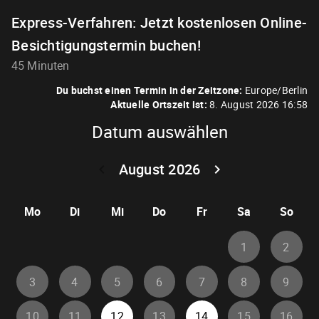
Express-Verfahren: Jetzt kostenlosen Online-
Besichtigungstermin buchen!
45 Minuten
Du buchst einen Termin in der Zeitzone:
Europe/Berlin
Aktuelle Ortszeit ist:
8. August 2026 16:58
Datum auswählen
August 2026
keyboard_arrow_left
keyboard_arrow_right
Zurück Juli 202
Weiter
Mo
Di
Mi
Do
Fr
Sa
So
1
2
3
4
5
6
7
8
9
10
11
12
13
14
15
16